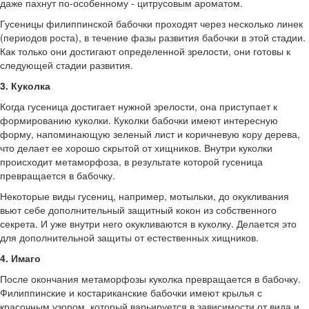
даже пахнут по-особенному - цитрусовым ароматом.
Гусеницы филиппинской бабочки проходят через несколько линек
(периодов роста), в течение фазы развития бабочки в этой стадии.
Как только они достигают определенной зрелости, они готовы к
следующей стадии развития.
3. Куколка
Когда гусеница достигает нужной зрелости, она приступает к
формированию куколки. Куколки бабочки имеют интересную
форму, напоминающую зеленый лист и коричневую кору дерева,
что делает ее хорошо скрытой от хищников. Внутри куколки
происходит метаморфоза, в результате которой гусеница
превращается в бабочку.
Некоторые виды гусениц, например, мотыльки, до окукливания
вьют себе дополнительный защитный кокон из собственного
секрета. И уже внутри него окукливаются в куколку. Делается это
для дополнительной защиты от естественных хищников.
4. Имаго
После окончания метаморфозы куколка превращается в бабочку.
Филиппинские и костариканские бабочки имеют крылья с
красочным узором, который варьируется в зависимости от вида и