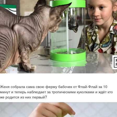
Женя собрала сама свою ферму бабочек от Флай-Флай за 10
минут и теперь наблюдает за тропическими куколками и ждёт кто
же родится из них первый?